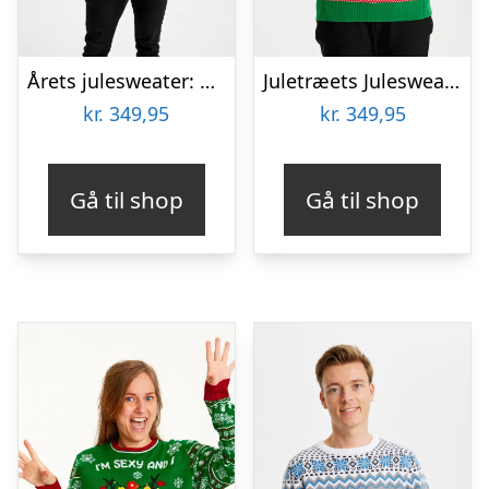
Årets julesweater: Heal The World Velgørenhed – herre / mænd. Ugly Christmas Sweater lavet i Danmark
Juletræets Julesweater Rød LED – dame / kvinder
kr.
349,95
kr.
349,95
Gå til shop
Gå til shop