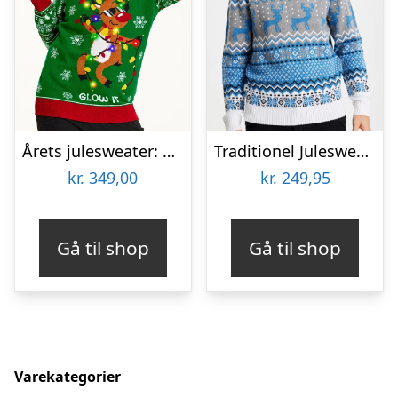
Årets julesweater: Sexy And I Glow It Grøn – dame / kvinder. Ugly Christmas Sweater lavet i Danmark
Traditionel Julesweater Blå – herre / mænd
kr.
349,00
kr.
249,95
Gå til shop
Gå til shop
Varekategorier