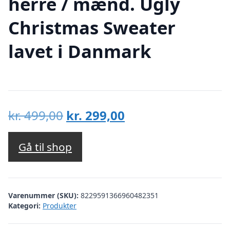
herre / mænd. Ugly
Christmas Sweater
lavet i Danmark
Den
Den
kr.
499,00
kr.
299,00
oprindelige
aktuelle
pris
pris
Gå til shop
var:
er:
kr. 499,00.
kr. 299,00.
Varenummer (SKU):
8229591366960482351
Kategori:
Produkter