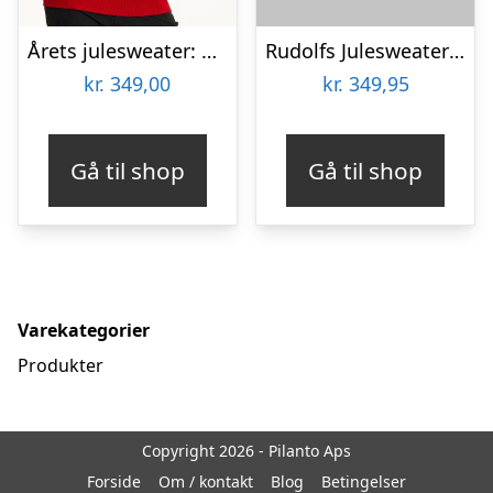
Årets julesweater: Sexy And I Glow It Grøn – dame / kvinder. Ugly Christmas Sweater lavet i Danmark
Rudolfs Julesweater Grøn – herre / mænd.
kr.
349,00
kr.
349,95
Gå til shop
Gå til shop
Varekategorier
Produkter
Copyright 2026 - Pilanto Aps
Forside
Om / kontakt
Blog
Betingelser